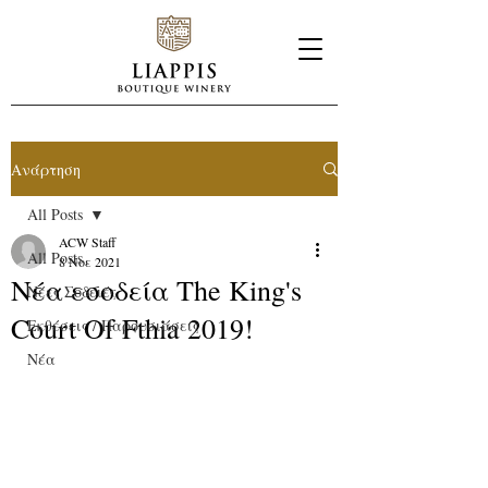
Ανάρτηση
All Posts
ACW Staff
All Posts
8 Νοε 2021
Νέα εσοδεία The King's
Νέες Σοδειές
Court Of Fthia 2019!
Εκθέσεις / Παρουσιάσεις
Νέα