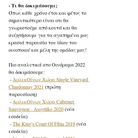
- Τι θα δοκιμάσουμε; 
Όπως κάθε χρόνο έτσι και φέτος το 
σημαντικότερο είναι οτι θα 
γνωριστούμε από κοντά και θα 
συζητήσουμε για τα αγαπημένα μας 
κρασιά παρουσία του ίδιου του 
οινοποιού και μέλη της ομάδας μας!
Πιο αναλυτικά στο Οινόραμα 2022 
θα δοκιμάσουμε:
 - 
ΑρλεκΟίνων Χώρα Single Vineyard 
Chardonnay 2021
 (πρώτη 
παρουσίαση)
 - 
ΑρλεκΟίνων Χώρα Cabernet 
Sauvignon - Assyrtiko 2020
 (νέα 
εσοδεία)
 - 
The King's Court Of Fthia 2019
 (νέα 
εσοδεία)