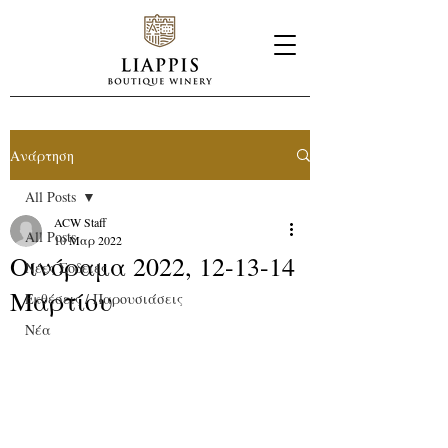
Ανάρτηση
All Posts
ACW Staff
All Posts
10 Μαρ 2022
Οινόραμα 2022, 12-13-14
Νέες Σοδειές
Μαρτίου
Εκθέσεις / Παρουσιάσεις
Νέα