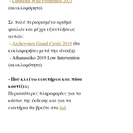
 - 
Limniona Wild Fermented 2021
(ακυκλοφόρητο)
Σε πολύ περιορισμένο αριθμό 
φιαλών και μέχρι εξαντλήσεως 
αυτών:
 - 
Archegonos Grand Cuvée 2019
 (θα 
κυκλοφορήσει μετά την άνοιξη)
 - Athanaseiko 2019 Low Intervention 
(ακυκλοφότητο) 
- Που κλείνω εισιτήρια και πόσο 
κοστίζει; 
Περισσότερες πληροφορίες για το 
κόστος της έκθεσης και για τα 
εισιτήρια θα βρείτε στο 
link
Σας περιμένουμε να γνωριστούμε 
από κοντά και να νιώσουμε λίγο πιο 